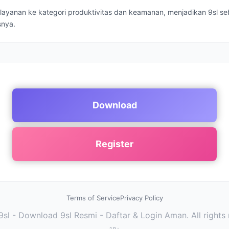
layanan ke kategori produktivitas dan keamanan, menjadikan 9sl seb
snya.
Download
Register
Terms of Service
Privacy Policy
sl - Download 9sl Resmi - Daftar & Login Aman. All rights 