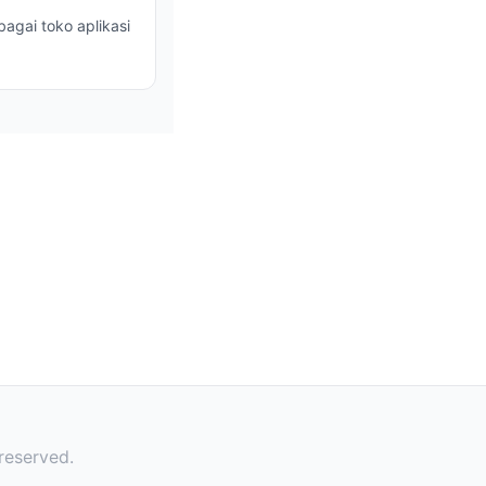
agai toko aplikasi
reserved.