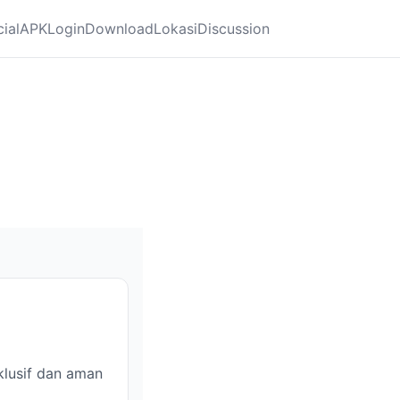
cial
APK
Login
Download
Lokasi
Discussion
klusif dan aman